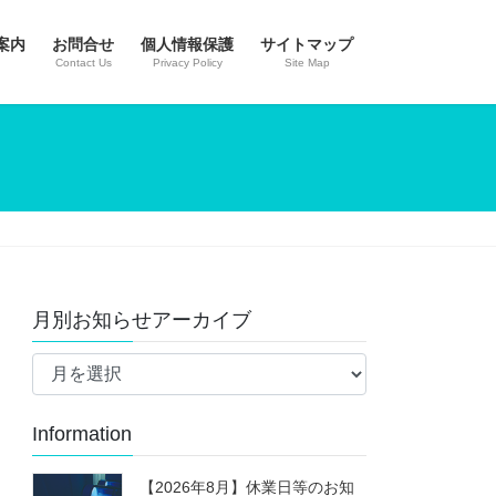
案内
お問合せ
個人情報保護
サイトマップ
Contact Us
Privacy Policy
Site Map
月別お知らせアーカイブ
月
別
お
Information
知
ら
せ
【2026年8月】休業日等のお知