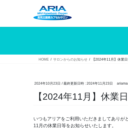
コ
ナ
ン
ビ
テ
ゲ
ン
ー
ツ
シ
へ
ョ
ス
ン
キ
に
ッ
移
HOME
サロンからのお知らせ
【2024年11月】休業
プ
動
2024年10月23日
/ 最終更新日時 :
2024年11月23日
ariama
【2024年11月】休
いつもアリアをご利用いただきましてありが
11月の休業日等をお知らせいたします。